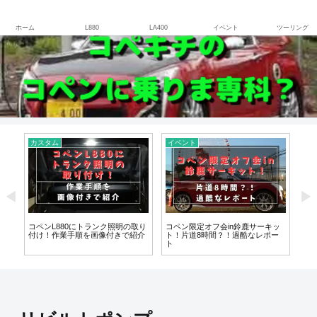
さぁ、COPENに乗ろう！
ホーム
L880
LA400
イベント
ツーリング
カスタム
イベント
カ
デ
コペンL880にトランク照明の取り
コペン限定オフ会in鈴鹿サーキッ
コペ
も
付け！作業手順を画像付きで紹介
ト！片道8時間？！過酷なレポー
ツ
ト