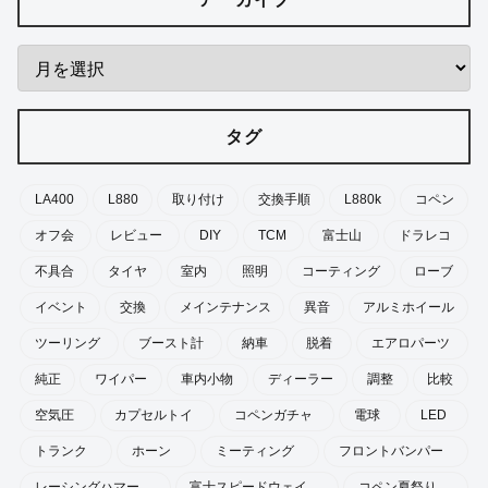
タグ
LA400
L880
取り付け
交換手順
L880k
コペン
オフ会
レビュー
DIY
TCM
富士山
ドラレコ
不具合
タイヤ
室内
照明
コーティング
ローブ
イベント
交換
メインテナンス
異音
アルミホイール
ツーリング
ブースト計
納車
脱着
エアロパーツ
純正
ワイパー
車内小物
ディーラー
調整
比較
空気圧
カプセルトイ
コペンガチャ
電球
LED
トランク
ホーン
ミーティング
フロントバンパー
レーシングハマー
富士スピードウェイ
コペン夏祭り