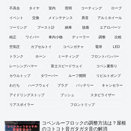
ホビー
共通
洗車
雑談
アーカイブ
タグ
LA400
L880
取り付け
交換手順
L880k