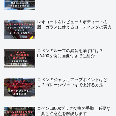
コペン
オフ会
レビュー
DIY
TCM
富士山
ドラレコ
不具合
タイヤ
室内
照明
コーティング
ローブ
イベント
交換
メインテナンス
異音
アルミホイール
ツーリング
ブースト計
納車
脱着
エアロパーツ
純正
ワイパー
車内小物
ディーラー
調整
比較
空気圧
カプセルトイ
コペンガチャ
電球
LED
トランク
ホーン
ミーティング
フロントバンパー
レーシングハマー
富士スピードウェイ
コペン夏祭り
カウルトップ
タワーバー
ルーフ開閉
リビルトポンプ
わだち
ハーフウェイ
プラグ
バッテリー
キャンセラー
アイドリングストップ
ブッシュ
スタビライザー
リアスポイラー
フロントリップ