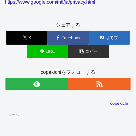
とがあります。
詳しくは以下のサイトをご覧ください。
https://www.google.co.jp/policies/technologies/ads/
当サイトや他サイトへのアクセスに関する情報 (氏名、住
所、メール アドレ
ス、電話番号は含まれません) を使用されないようにする
方法については、
こちらをクリックし、設定変更をお願いします。
https://support.google.com/adsense/answer/113771?
ref_topic=234 02&rd=2
詳しくは、Adsense 広告の、公式プライバシーポリシー
をご覧ください。