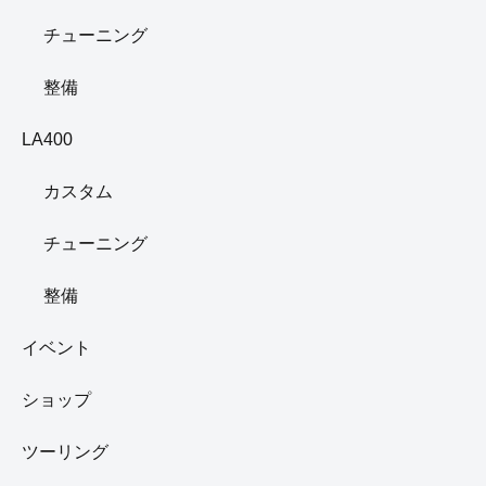
（
@copenl880silver
）
L880コペンとLA400コペンを所有しています。
2台のカスタムの様子や、イベントに参加した時の様子な
ど、コペンライフを綴っていきます。
ツイッターでも、毎日日々の出来事をつぶやいています。
詳しいプロフィールはコチラから
⇒管理人の詳しいプロフィール
カテゴリー
L880
カスタム