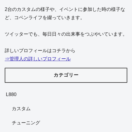
静岡県に住んでいるコペキチと申します。
（
@copenl880silver
）
L880コペンとLA400コペンを所有しています。