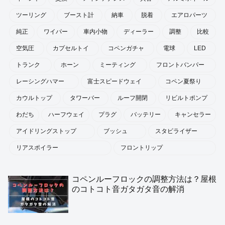
共通
洗車
雑談
アーカイブ
タグ
LA400
L880
取り付け
交換手順
L880k
コペン
オフ会
レビュー
DIY
TCM
富士山
ドラレコ
不具合
タイヤ
室内
照明
コーティング
ローブ
イベント
交換
メインテナンス
異音
アルミホイール