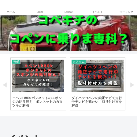
さぁ、COPENに乗ろう！
ホーム
L880
LA400
イベント
ツーリング
整備
カスタム
カ
の
コペンL880kボンネットのスポン
ダイハツコペンの純正ナビで走行
コペ
ュー
ジの貼り替え！ボンネットのガタ
中テレビを観たい！取り付け方を
付
ツキが解消
解説