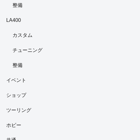
2台のカスタムの様子や、イベントに参加した時の様子な
ど、コペンライフを綴っていきます。
ツイッターでも、毎日日々の出来事をつぶやいています。
詳しいプロフィールはコチラから
⇒管理人の詳しいプロフィール
カテゴリー
L880
カスタム
チューニング