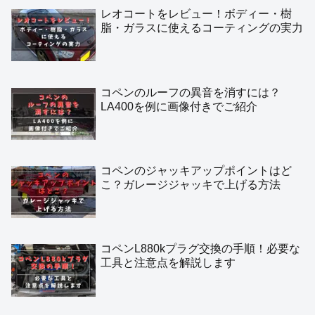
ツーリング
ブースト計
納車
脱着
エアロパーツ
純正
ワイパー
車内小物
ディーラー
調整
比較
空気圧
カプセルトイ
コペンガチャ
電球
LED
トランク
ホーン
ミーティング
フロントバンパー
レーシングハマー
富士スピードウェイ
コペン夏祭り
カウルトップ
タワーバー
ルーフ開閉
リビルトポンプ
わだち
ハーフウェイ
プラグ
バッテリー
キャンセラー
アイドリングストップ
ブッシュ
スタビライザー
リアスポイラー
フロントリップ
コペンルーフロックの調整方法は？屋根
のコトコト音ガタガタ音の解消