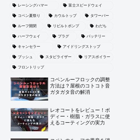
レーシングハマー
富士スピードウェイ
コペン夏祭り
カウルトップ
タワーバー
ルーフ開閉
リビルトポンプ
わだち
ハーフウェイ
プラグ
バッテリー
キャンセラー
アイドリングストップ
ブッシュ
スタビライザー
リアスポイラー
フロントリップ
コペンルーフロックの調整
方法は？屋根のコトコト音
ガタガタ音の解消
レオコートをレビュー！ボ
ディー・樹脂・ガラスに使
えるコーティングの実力