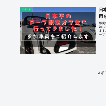
日
イベント
両
静岡
加し
ます
ーブ
スポ