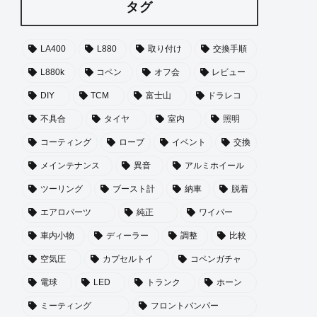
タグ
LA400
L880
取り付け
交換手順
L880k
コペン
オフ会
レビュー
DIY
TCM
富士山
ドラレコ
不具合
タイヤ
室内
照明
コーティング
ローブ
イベント
交換
メインテナンス
異音
アルミホイール
ツーリング
ブースト計
納車
脱着
エアロパーツ
純正
ワイパー
車内小物
ディーラー
調整
比較
空気圧
カプセルトイ
コペンガチャ
電球
LED
トランク
ホーン
ミーティング
フロントバンパー