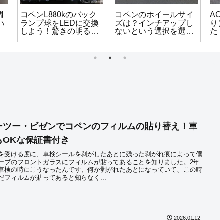
調
コペンL880kのバック
コペンのホイールサイ
A
ハ
ランプ球をLEDに交換
ズは？インチアップし
り
しよう！驚きの明るさ
ないという選択を選ん
た
に？！
だ理由
合
ーツー・ビゼンでコペンのフィルムの貼り替え！車
もOKな保証書付き
を受ける度に、車検シールを剥がしたあとに残った剥がれ痕によって僕
ーブのフロントガラスにフィルムが貼ってあることを知りました。2年
車検の時にこうなったんです。何か剥がれたあとになっていて、この時
だフィルムが貼ってあると知らなく...
2026.01.12