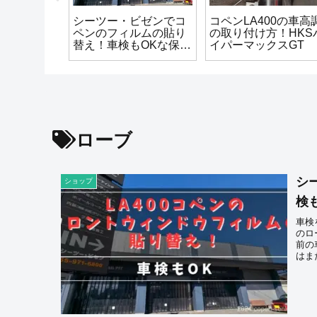
イドブレー
シーツー・ビゼンでコ
コペンLA400の車高
ィーラーで
ペンのフィルムの貼り
の取り付け方！HKS
？それとも
替え！車検もOKな保証
イパーマックスGT
書付き
ローブ
シ
ショップ
検
車検
のロ
前の
はま