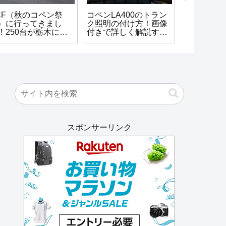
CF（秋のコペン祭
コペンLA400のトラン
CARCLU
）に行ってきまし
ク照明の付け方！画像
ィカバーの
！250台が栃木に集
付きで詳しく解説する
カーポート
したよ
よ
想
スポンサーリンク