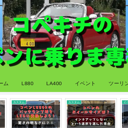
さぁ、COPENに乗ろう！
ーム
L880
LA400
イベント
ツーリ
カスタム
カスタム
イ