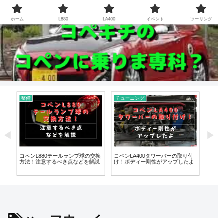
さぁ、COPENに乗ろう！
ホーム
L880
LA400
イベント
ツーリング
整備
チューニング
整
て
コペンL880テールランプ球の交換
コペンLA400タワーバーの取り付
コペ
ス
方法！注意するべき点などを解説
け！ボディー剛性がアップしたよ
ア